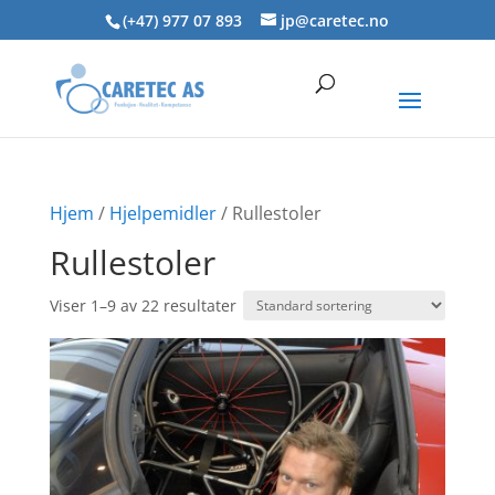
Skip
(+47) 977 07 893
jp@caretec.no
to
content
Hjem
/
Hjelpemidler
/ Rullestoler
Rullestoler
Viser 1–9 av 22 resultater