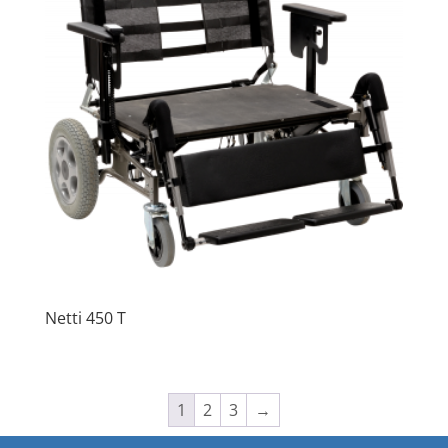
Netti 450 T
1
2
3
→