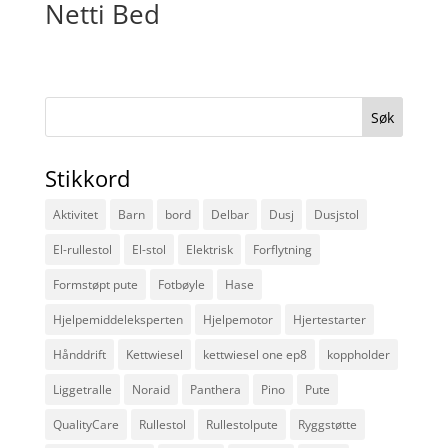
Netti Bed
Søk
etter:
Stikkord
Aktivitet
Barn
bord
Delbar
Dusj
Dusjstol
El-rullestol
El-stol
Elektrisk
Forflytning
Formstøpt pute
Fotbøyle
Hase
Hjelpemiddeleksperten
Hjelpemotor
Hjertestarter
Hånddrift
Kettwiesel
kettwiesel one ep8
koppholder
Liggetralle
Noraid
Panthera
Pino
Pute
QualityCare
Rullestol
Rullestolpute
Ryggstøtte