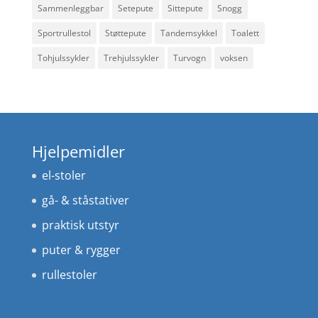
Sammenleggbar
Setepute
Sittepute
Snogg
Sportrullestol
Støttepute
Tandemsykkel
Toalett
Tohjulssykler
Trehjulssykler
Turvogn
voksen
Hjelpemidler
el-stoler
gå- & ståstativer
praktisk utstyr
puter & rygger
rullestoler