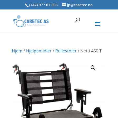
Skip
(+47) 977 07 893
jp@caretec.no
to
content
Hjem
/
Hjelpemidler
/
Rullestoler
/ Netti 450 T