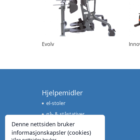
Evolv
Inno
Hjelpemidler
el-stoler
gå- & ståstativer
Denne nettsiden bruker
praktisk utstyr
informasjonskapsler (cookies)
puter & rygger
Våre nettsider bruker