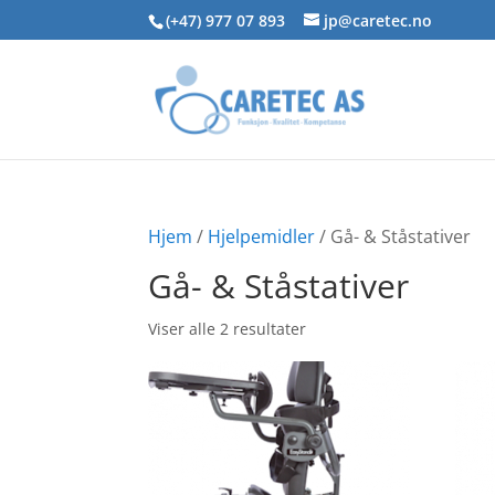
Skip
(+47) 977 07 893
jp@caretec.no
to
content
Hjem
/
Hjelpemidler
/ Gå- & Ståstativer
Gå- & Ståstativer
Viser alle 2 resultater