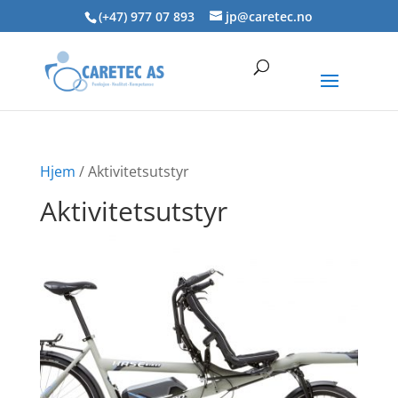
Skip
(+47) 977 07 893
jp@caretec.no
to
content
Hjem
/ Aktivitetsutstyr
Aktivitetsutstyr