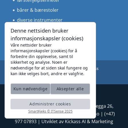
førstehjelpsenheter
bårer & bærestoler
diverse instrumenter
medisinteknisk utstyr
Denne nettsiden bruker
informasjonskapsler (cookies)
Våre nettsider bruker
informasjonskapsler (cookies) for å
forbedre din opplevelse, samt til
sikkerhet og analyse. Noen er
nødvendige for at siden skal fungere og
Produkter
Leverandører
Om oss
kan ikke velges bort, andre er valgfrie.
Personvernerklæring
Kun nødvendige
Aksepter alle
Administrer cookies
Caretec AS
| Org.nr 996 234 576 | Moegga 26,
SmartKjeks © ITSense 2025
Setermoen, 9360 Bardu |
jp@caretec.no
| (+47)
977 07893 | Utviklet av Kickass AI & Marketing