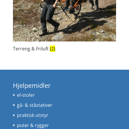
Terreng & Friluft
(2)
Hjelpemidler
el-stoler
gå- & ståstativer
praktisk utstyr
puter & rygger