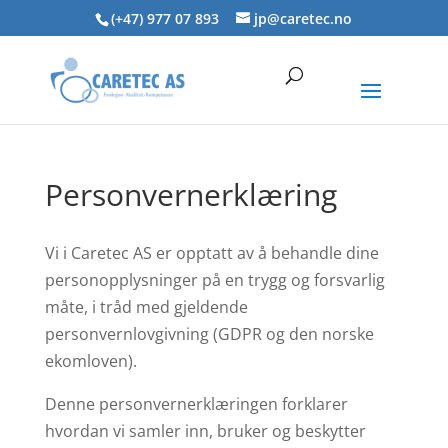
Skip
(+47) 977 07 893
jp@caretec.no
to
content
Personvernerklæring
Vi i Caretec AS er opptatt av å behandle dine
personopplysninger på en trygg og forsvarlig
måte, i tråd med gjeldende
personvernlovgivning (GDPR og den norske
ekomloven).
Denne personvernerklæringen forklarer
hvordan vi samler inn, bruker og beskytter