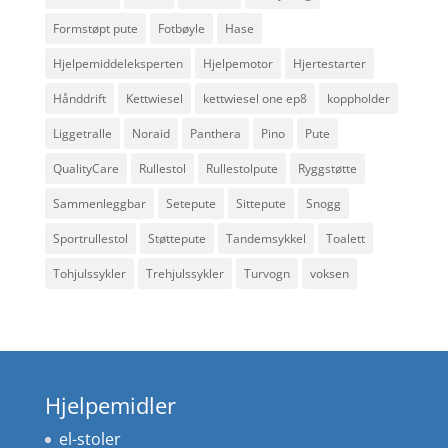
Formstøpt pute
Fotbøyle
Hase
Hjelpemiddeleksperten
Hjelpemotor
Hjertestarter
Hånddrift
Kettwiesel
kettwiesel one ep8
koppholder
Liggetralle
Noraid
Panthera
Pino
Pute
QualityCare
Rullestol
Rullestolpute
Ryggstøtte
Sammenleggbar
Setepute
Sittepute
Snogg
Sportrullestol
Støttepute
Tandemsykkel
Toalett
Tohjulssykler
Trehjulssykler
Turvogn
voksen
Hjelpemidler
el-stoler