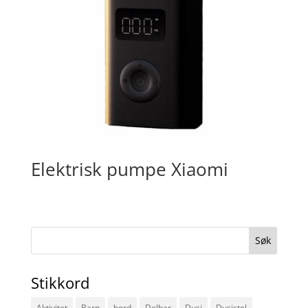
Elektrisk pumpe Xiaomi
Søk
etter:
Stikkord
Aktivitet
Barn
bord
Delbar
Dusj
Dusjstol