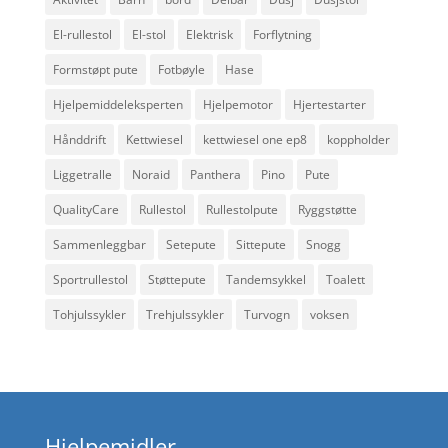
El-rullestol
El-stol
Elektrisk
Forflytning
Formstøpt pute
Fotbøyle
Hase
Hjelpemiddeleksperten
Hjelpemotor
Hjertestarter
Hånddrift
Kettwiesel
kettwiesel one ep8
koppholder
Liggetralle
Noraid
Panthera
Pino
Pute
QualityCare
Rullestol
Rullestolpute
Ryggstøtte
Sammenleggbar
Setepute
Sittepute
Snogg
Sportrullestol
Støttepute
Tandemsykkel
Toalett
Tohjulssykler
Trehjulssykler
Turvogn
voksen
Hjelpemidler