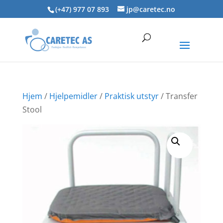
Skip
(+47) 977 07 893
jp@caretec.no
to
content
Hjem
/
Hjelpemidler
/
Praktisk utstyr
/ Transfer
Stool