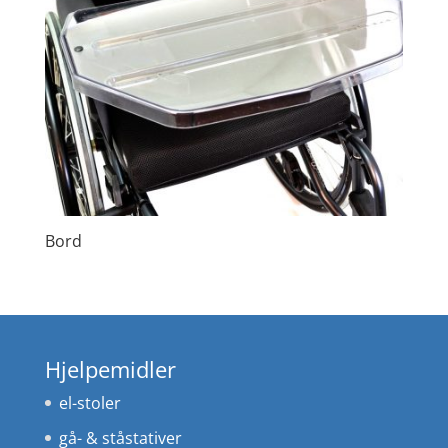
Bord
Hjelpemidler
el-stoler
gå- & ståstativer