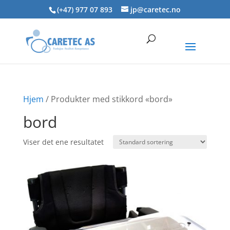
Skip
(+47) 977 07 893
jp@caretec.no
to
content
Hjem
/ Produkter med stikkord «bord»
bord
Viser det ene resultatet