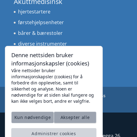
Akuttmedisinsk
hjertestartere
førstehjelpsenheter
bårer & bærestoler
diverse instrumenter
medisinteknisk utstyr
Denne nettsiden bruker
informasjonskapsler (cookies)
Våre nettsider bruker
informasjonskapsler (cookies) for å
forbedre din opplevelse, samt til
sikkerhet og analyse. Noen er
nødvendige for at siden skal fungere og
Produkter
Leverandører
Om oss
kan ikke velges bort, andre er valgfrie.
Personvernerklæring
Kun nødvendige
Aksepter alle
Administrer cookies
Caretec AS
| Org.nr 996 234 576 | Moegga 26,